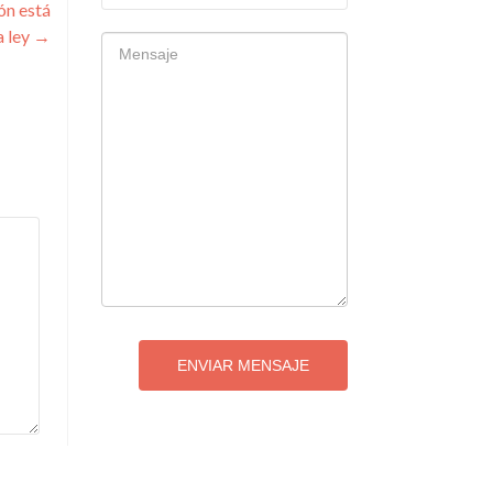
ón está
a ley
→
ENVIAR MENSAJE