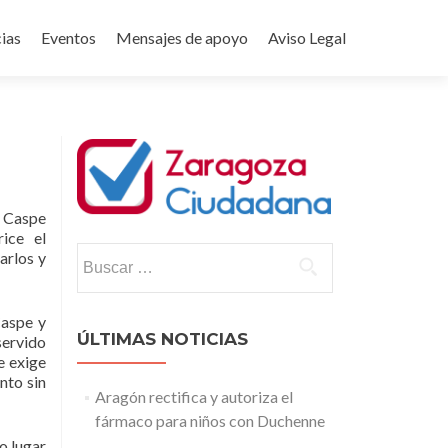
ias
Eventos
Mensajes de apoyo
Aviso Legal
 Caspe
ice el
Buscar:
arlos y
Caspe y
ÚLTIMAS NOTICIAS
servido
e exige
nto sin
Aragón rectifica y autoriza el
fármaco para niños con Duchenne
o lugar