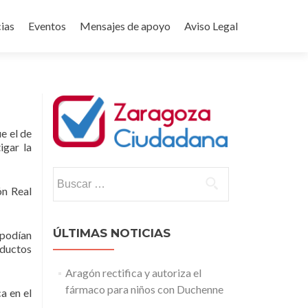
ias
Eventos
Mensajes de apoyo
Aviso Legal
e el de
igar la
Buscar:
ón Real
ÚLTIMAS NOTICIAS
 podían
oductos
Aragón rectifica y autoriza el
fármaco para niños con Duchenne
a en el