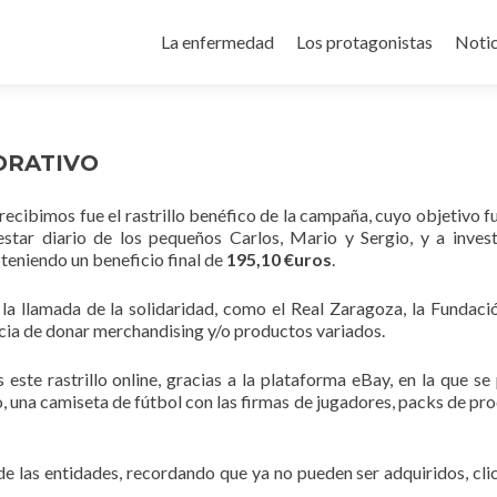
Ir al contenido
La enfermedad
Los protagonistas
Notic
ORATIVO
ecibimos fue el rastrillo benéfico de la campaña, cuyo objetivo fu
star diario de los pequeños Carlos, Mario y Sergio, y a invest
eniendo un beneficio final de
195,10 €uros
.
la llamada de la solidaridad, como el Real Zaragoza, la Fundaci
cia de donar merchandising y/o productos variados.
ste rastrillo online, gracias a la plataforma eBay, en la que se
, una camiseta de fútbol con las firmas de jugadores, packs de pr
e las entidades, recordando que ya no pueden ser adquiridos, clic