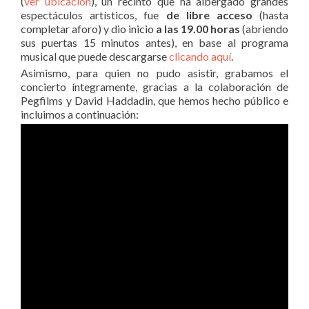
(
ver ubicación
), un recinto que ha albergado grandes
espectáculos artísticos, fue
de libre acceso
(hasta
completar aforo) y dio inicio
a las 19.00 horas
(abriendo
sus puertas 15 minutos antes), en base al programa
musical que puede descargarse
clicando aquí
.
Asimismo, para quien no pudo asistir, grabamos el
concierto íntegramente, gracias a la colaboración de
Pegfilms y David Haddadin, que hemos hecho público e
incluimos a continuación: