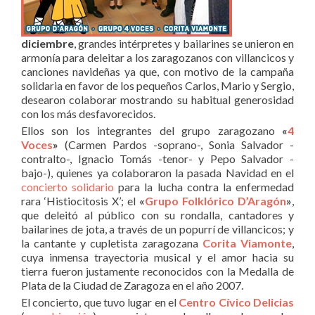
diciembre
, grandes intérpretes y bailarines se unieron en
armonía para deleitar a los zaragozanos con villancicos y
canciones navideñas ya que, con motivo de la campaña
solidaria en favor de los pequeños Carlos, Mario y Sergio,
desearon colaborar mostrando su habitual generosidad
con los más desfavorecidos.
Ellos son los integrantes del grupo zaragozano
«
4
Voces
»
(Carmen Pardos -soprano-, Sonia Salvador -
contralto-, Ignacio Tomás -tenor- y Pepo Salvador -
bajo-), quienes ya colaboraron la pasada Navidad en el
concierto solidario
para la lucha contra la enfermedad
rara ‘Histiocitosis X’; el
«
Grupo Folklórico D’Aragón
»
,
que deleitó al público con su rondalla, cantadores y
bailarines de jota, a través de un popurrí de villancicos; y
la cantante y cupletista zaragozana
Corita Viamonte
,
cuya inmensa trayectoria musical y el amor hacia su
tierra fueron justamente reconocidos con la Medalla de
Plata de la Ciudad de Zaragoza en el año 2007.
El concierto, que tuvo lugar en el
Centro Cívico Delicias